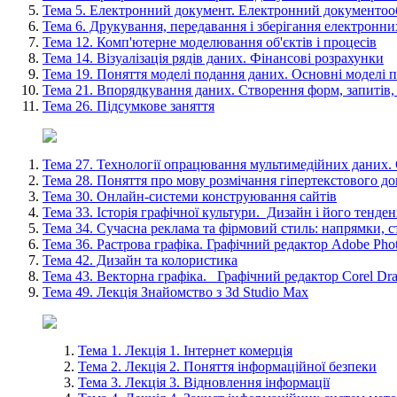
Тема 5. Електронний документ. Електронний документоо
Тема 6. Друкування, передавання і зберігання електронни
Тема 12. Комп'ютерне моделювання об'єктів і процесів
Тема 14. Візуалізація рядів даних. Фінансові розрахунки
Тема 19. Поняття моделі подання даних. Основні моделі 
Тема 21. Впорядкування даних. Створення форм, запитів, 
Тема 26. Підсумкове заняття
Тема 27. Технології опрацювання мультимедійних даних. 
Тема 28. Поняття про мову розмічання гіпертекстового д
Тема 30. Онлайн-системи конструювання сайтів
Тема 33. Історія графічної культури. Дизайн і його тенде
Тема 34. Сучасна реклама та фірмовий стиль: напрямки, с
Тема 36. Растрова графіка. Графічний редактор Adobe Pho
Тема 42. Дизайн та колористика
Тема 43. Векторна графіка. Графічний редактор Corel Dra
Тема 49. Лекція Знайомство з 3d Studio Mах
Тема 1. Лекція 1. Інтернет комерція
Тема 2. Лекція 2. Поняття інформаційної безпеки
Тема 3. Лекція 3. Відновлення інформації