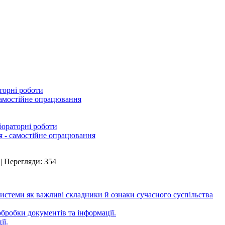
торні роботи
самостійне опрацювання
абораторні роботи
я - самостійне опрацювання
l
| Перегляди: 354
системи як важливі складники й ознаки сучасного суспільства
обробки документів та інформації.
ії.