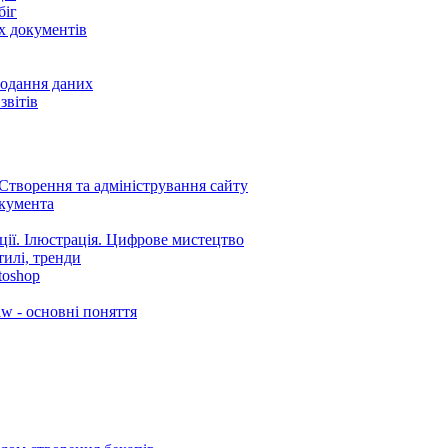
біг
х документів
подання даних
звітів
Створення та адміністрування сайту
окумента
нції. Ілюстрація. Цифрове мистецтво
тилі, тренди
toshop
w - основні поняття