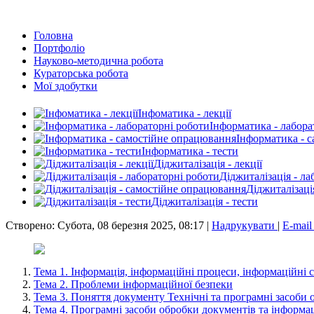
Головна
Портфоліо
Науково-методична робота
Кураторська робота
Мої здобутки
Інфоматика - лекції
Інформатика - лабора
Інформатика - 
Інформатика - тести
Діджиталізація - лекції
Діджиталізація - л
Діджиталізаці
Діджиталізація - тести
Створено: Субота, 08 березня 2025, 08:17
|
Надрукувати
|
E-mai
Тема 1. Інформація, інформаційні процеси, інформаційні 
Тема 2. Проблеми інформаційної безпеки
Тема 3. Поняття документу Технічні та програмні засоби 
Тема 4. Програмні засоби обробки документів та інформац